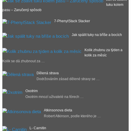
tuku kolem
pasu – Zaručený spôsob
7-PhenylStack Stacker
Jak spálit tuky na bříše a bocích
Kolik zhubnu za týden a
kolik za měsíc
Kolik se dá zhubnout za …
Dělená strava
Dodržováním zásad dělené stravy se …
Oxotrim
Oxotrim mnozí uživatelé na fórech …
Atkinsonova dieta
Robert Atkinson, podle kterého je …
L- Carnitin